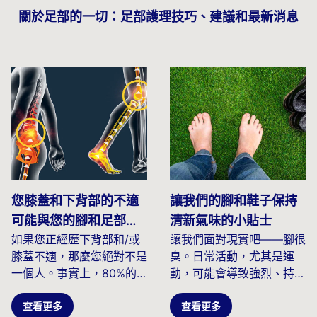
在提供更多支撐和能量回報。在步
行、跑步或運動時，將這些鞋墊穿
關於足部的一切：足部護理技巧、建議和最新消息
在任何鞋子上，甚至只是幫助您在
完成日常工作時保持站立。即使在
最長的一天中，也能提供持久的舒
適感並減輕疲勞。
您膝蓋和下背部的不適
讓我們的腳和鞋子保持
可能與您的腳和足部支
清新氣味的小貼士
如果您正經歷下背部和/或
讓我們面對現實吧——腳很
撐不良有關！
膝蓋不適，那麼您絕對不是
臭。日常活動，尤其是運
一個人。事實上，80%的
動，可能會導致強烈、持久
人在人生的某個階段都會經
的氣味。當細菌以我們腳部
歷過背痛...
查看更多
產生的皮膚...
查看更多