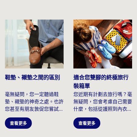
鞋墊、襯墊之間的區別
適合您雙腳的終極旅行
裝箱單
毫無疑問，您一定聽過鞋
您近期有計劃去旅行嗎？毫
墊、襯墊的神奇之處。也許
無疑問，您會考慮自己需要
您甚至有朋友敦促您嘗試一
什麼，包括從護照到內衣的
下。我們中的許多人發現...
所有物品。當您列出必備旅
查看更多
行...
查看更多