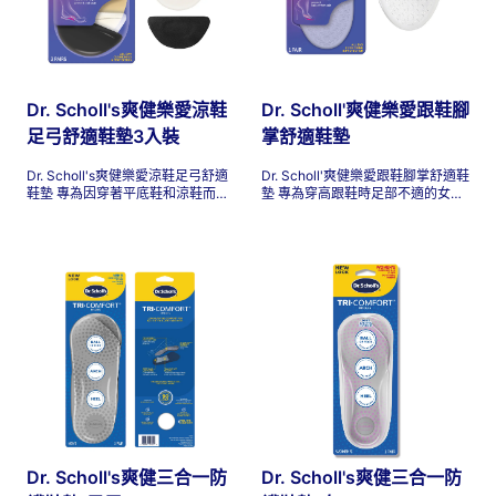
天的舒適感並舒緩鞋子不適。
Dr. Scholl's爽健樂愛涼鞋
Dr. Scholl'爽健樂愛跟鞋腳
足弓舒適鞋墊3入裝
掌舒適鞋墊
Dr. Scholl's爽健樂愛涼鞋足弓舒適
Dr. Scholl'爽健樂愛跟鞋腳掌舒適鞋
鞋墊 專為因穿著平底鞋和涼鞋而感
墊 專為穿高跟鞋時足部不適的女性
到足弓不適的女性而設計。無論您
設計。無論您是去上班、參加女孩
是在日常辦事、去聽音樂會、旅
之夜、在婚禮上徹夜跳舞，還是只
行、在校園裡散步還是只是去上班
是想穿漂亮的鞋子，您都不必經歷
您都不應該感到鞋子不舒服。不用
鞋子的不適。不用為了好看而犧牲
為了美觀而犧牲舒適，在您的日常
舒適，在高跟鞋和坡跟鞋中使用它
平底鞋和涼鞋中使用它們，以獲得
們，以獲得全天的舒適和保護。
全天的舒適感並減少足弓不適。
Dr. Scholl's爽健三合一防
Dr. Scholl's爽健三合一防