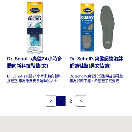
公斤和腳寬的人士。體驗全天卓越
更加充滿活力！24小時多動向新科
的舒適感，幫助您保持雙腳更長時
技鞋墊 包裹您的整個足部，讓您感
間！
覺彷彿行走在微小的能量增強氣泡
上，在你最需要的時候為足部提供
能量增強支撐。頂層記憶海綿緩衝
層貼合您的腳，與任何其他普通鞋
墊不同，24小時能量多用途鞋墊旨
在提供更多支撐和能量回報。在步
行、跑步或運動時，將這些鞋墊穿
在任何鞋子上，甚至只是幫助您在
完成日常工作時保持站立。即使在
最長的一天中，也能提供持久的舒
Dr. Scholl's爽健24小時多
Dr. Scholl's爽健記憶泡綿
適感並減輕疲勞。
動向新科技鞋墊(女)
舒適鞋墊(男女皆適)
Dr. Scholl's爽健24小時多動向新科
Dr. Scholl's爽健記憶泡綿舒適鞋墊
技鞋墊 專為想要更多運動的人士設
專為腳部不適、希望鞋子感覺更舒
計。這些鞋墊透過每一步分散壓力
適的人士而設計。這些鞋墊提供全
並返回能量，幫助舒緩足部疲勞、
天舒適的包覆！高密度響應式記憶
不適及肌肉酸痛，讓您每天都感覺
海綿緩衝墊，從腳跟到腳趾，貼合
更加充滿活力！24小時多動向新科
您的足部輪廓，有助於輕鬆邁出每
<
1
2
>
技鞋墊 包裹您的整個足部，讓您感
一步。
覺彷彿行走在微小的能量增強氣泡
上，在你最需要的時候為足部提供
能量增強支撐。頂層記憶海綿緩衝
層貼合您的腳，與任何其他普通鞋
墊不同，24小時能量多用途鞋墊旨