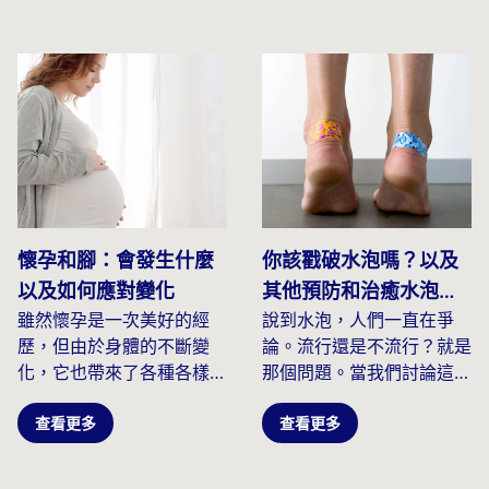
懷孕和腳：會發生什麼
你該戳破水泡嗎？以及
以及如何應對變化
其他預防和治癒水泡的
雖然懷孕是一次美好的經
說到水泡，人們一直在爭
技巧
歷，但由於身體的不斷變
論。流行還是不流行？就是
化，它也帶來了各種各樣的
那個問題。當我們討論這個
挑戰。在所有受到懷孕影響
問題時，到底是什麼原因導
的身體...
查看更多
致了水泡呢？
查看更多