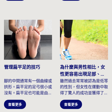
管理扁平足的技巧
為什麼與男性相比，女
性更容易出現足部、腳
腳的中間通常有一個曲線或
雖然過去常常被認為是低等
踝、膝蓋、背部問題和
拱形。扁平足的足弓很小或
的性別，但女性在運動中取
受傷
沒有。扁平足也可能是由於
得了驚人的成功並獲得了更
足弓塌陷、扁平或塌陷造成
多的認可。壞消息是，女性
的...
查看更多
比...
查看更多