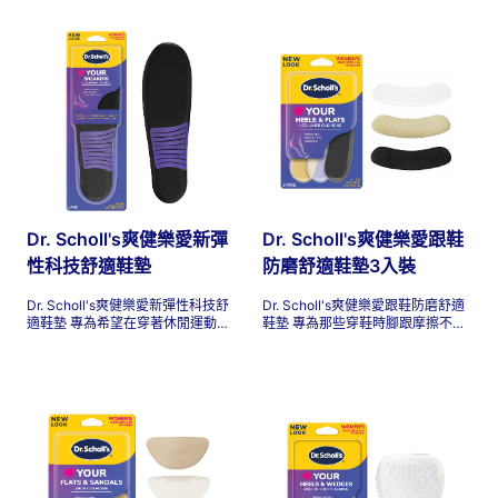
鞋、樂福鞋、牛津鞋、瑪麗珍鞋、
是想穿漂亮的鞋子，您都不必經歷
涼鞋、靴子等等！無論您是去上
鞋子的不適。不用為了好看而犧牲
班、辦事，還是只是想穿一雙您最
良好的感覺，在您的高跟鞋和坡跟
喜歡的鞋子，都不應該感到鞋子不
鞋中使用它們，以獲得全天的舒適
舒服。不要為了好看而犧牲舒適，
和保護。
在鞋中使用它們，以獲得全天的舒
適和保護。
Dr. Scholl's爽健樂愛新彈
Dr. Scholl's爽健樂愛跟鞋
性科技舒適鞋墊
防磨舒適鞋墊3入裝
Dr. Scholl's爽健樂愛新彈性科技舒
Dr. Scholl's爽健樂愛跟鞋防磨舒適
適鞋墊 專為希望在穿著休閒運動鞋
鞋墊 專為那些穿鞋時腳跟摩擦不舒
時感覺更舒適的女性而設計。無論
服的女性而設計。這些鞋墊就是充
您是在日常辦事、去聽音樂會、旅
當腳跟和鞋底之間的屏障。它們提
行還是在校園裡散步，您都不應該
供額外的緩衝以提高舒適度，同時
感到鞋子不舒服。不要為了好看而
能降低可能導致腳跟後部水泡的摩
犧牲良好的感覺，在您的日常運動
擦。無論您是徹夜跳舞、去辦公
鞋中使用它們，可以全天舒適並舒
室、旅行還是工作，您都不應該感
緩鞋子不適。
到鞋子不舒服。不要為了好看而犧
牲良好的感覺，在您最喜歡的高跟
鞋和平底鞋中使用它們，以獲得全