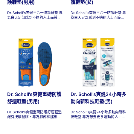
護鞋墊(男用)
護鞋墊(女)
Dr. Scholl's爽健三合一防護鞋墊 專
Dr. Scholl's爽健三合一防護鞋墊 專
為白天足部感到不適的人士而設
為白天足部感到不適的人士而設
計。這些鞋墊旨在為您的腳掌、足
計。這些鞋墊旨在為您的腳掌、足
弓和腳跟提供有針對性的緩衝，從
弓和腳跟提供有針對性的緩衝，從
而增加舒適度。持久舒適，讓您的
而增加舒適度。持久舒適，讓您的
雙腳倍感舒適！
雙腳倍感舒適！
Dr. Scholl's爽健重磅防護
Dr. Scholl's爽健24小時多
舒適鞋墊(男用)
動向新科技鞋墊(男)
Dr. Scholl's爽健重磅防護舒適鞋墊
Dr. Scholl's爽健24小時多動向新科
配有按摩凝膠，專為腳部和腿部因
技鞋墊 專為想要更多運動的人士設
工作和其他活動而感到不適和疲勞
計。這些鞋墊透過每一步分散壓力
的人士而設計。這些鞋墊經過科學
並返回能量，幫助舒緩足部疲勞、
設計，適合身材高大、體重超過90
不適及肌肉酸痛，讓您每天都感覺