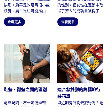
拱形。扁平足的足弓很小或
的性別，但女性在運動中取
受傷
沒有。扁平足也可能是由於
得了驚人的成功並獲得了更
足弓塌陷、扁平或塌陷造成
多的認可。壞消息是，女性
的...
查看更多
比...
查看更多
鞋墊、襯墊之間的區別
適合您雙腳的終極旅行
裝箱單
毫無疑問，您一定聽過鞋
您近期有計劃去旅行嗎？毫