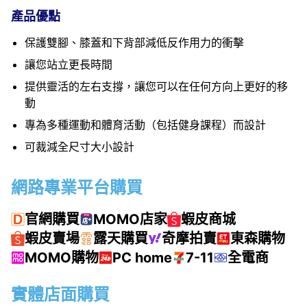
產品優點
保護雙腳、膝蓋和下背部減低反作用力的衝擊
讓您站立更長時間
提供靈活的左右支撐，讓您可以在任何方向上更好的移
動
專為多種運動和體育活動（包括健身課程）而設計
可裁減全尺寸大小設計
網路專業平台購買
官網購買
MOMO店家
蝦皮商城
蝦皮賣場
露天購買
奇摩拍賣
東森購物
MOMO購物
PC home
7-11
全電商
實體店面購買