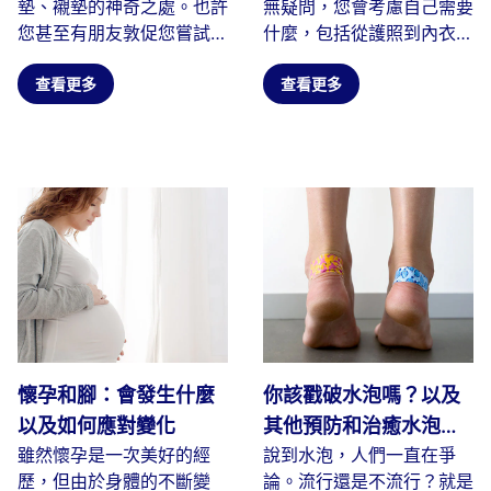
墊、襯墊的神奇之處。也許
無疑問，您會考慮自己需要
您甚至有朋友敦促您嘗試一
什麼，包括從護照到內衣的
下。我們中的許多人發現...
所有物品。當您列出必備旅
查看更多
行...
查看更多
懷孕和腳：會發生什麼
你該戳破水泡嗎？以及
以及如何應對變化
其他預防和治癒水泡的
雖然懷孕是一次美好的經
說到水泡，人們一直在爭
技巧
歷，但由於身體的不斷變
論。流行還是不流行？就是