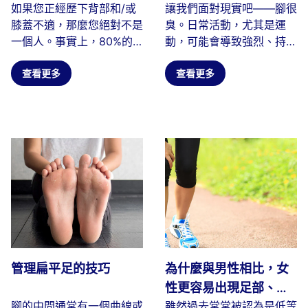
如果您正經歷下背部和/或
讓我們面對現實吧——腳很
撐不良有關！
膝蓋不適，那麼您絕對不是
臭。日常活動，尤其是運
一個人。事實上，80%的
動，可能會導致強烈、持久
人在人生的某個階段都會經
的氣味。當細菌以我們腳部
歷過背痛...
查看更多
產生的皮膚...
查看更多
管理扁平足的技巧
為什麼與男性相比，女
性更容易出現足部、腳
腳的中間通常有一個曲線或
雖然過去常常被認為是低等
踝、膝蓋、背部問題和