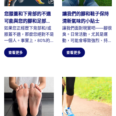
您膝蓋和下背部的不適
讓我們的腳和鞋子保持
可能與您的腳和足部支
清新氣味的小貼士
如果您正經歷下背部和/或
讓我們面對現實吧——腳很
撐不良有關！
膝蓋不適，那麼您絕對不是
臭。日常活動，尤其是運
一個人。事實上，80%的
動，可能會導致強烈、持久
人在人生的某個階段都會經
的氣味。當細菌以我們腳部
歷過背痛...
查看更多
產生的皮膚...
查看更多