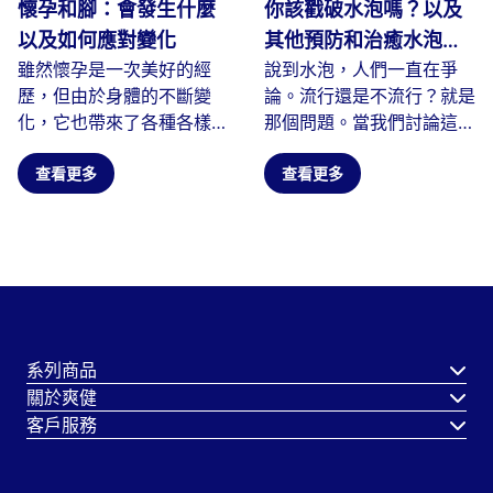
懷孕和腳：會發生什麼
你該戳破水泡嗎？以及
以及如何應對變化
其他預防和治癒水泡的
雖然懷孕是一次美好的經
說到水泡，人們一直在爭
技巧
歷，但由於身體的不斷變
論。流行還是不流行？就是
化，它也帶來了各種各樣的
那個問題。當我們討論這個
挑戰。在所有受到懷孕影響
問題時，到底是什麼原因導
的身體...
查看更多
致了水泡呢？
查看更多
系列商品
關於爽健
客戶服務