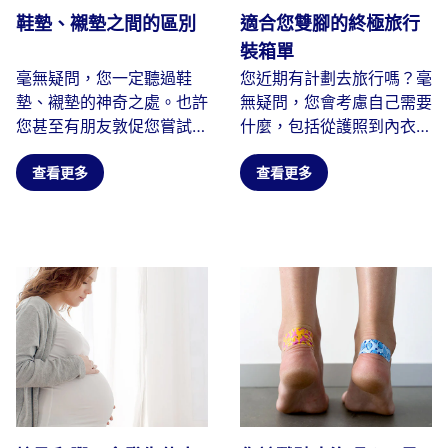
鞋墊、襯墊之間的區別
適合您雙腳的終極旅行
裝箱單
毫無疑問，您一定聽過鞋
您近期有計劃去旅行嗎？毫
墊、襯墊的神奇之處。也許
無疑問，您會考慮自己需要
您甚至有朋友敦促您嘗試一
什麼，包括從護照到內衣的
下。我們中的許多人發現...
所有物品。當您列出必備旅
查看更多
行...
查看更多