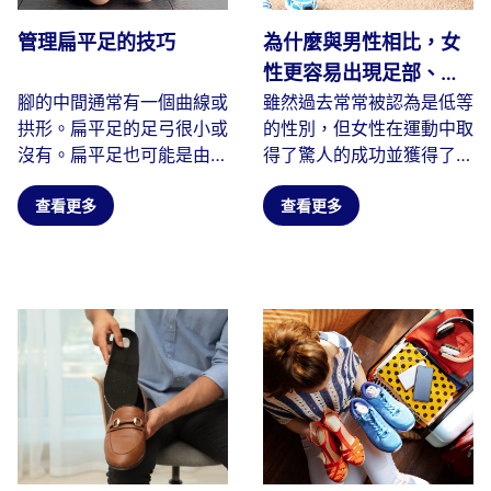
管理扁平足的技巧
為什麼與男性相比，女
性更容易出現足部、腳
腳的中間通常有一個曲線或
雖然過去常常被認為是低等
踝、膝蓋、背部問題和
拱形。扁平足的足弓很小或
的性別，但女性在運動中取
受傷
沒有。扁平足也可能是由於
得了驚人的成功並獲得了更
足弓塌陷、扁平或塌陷造成
多的認可。壞消息是，女性
的...
查看更多
比...
查看更多