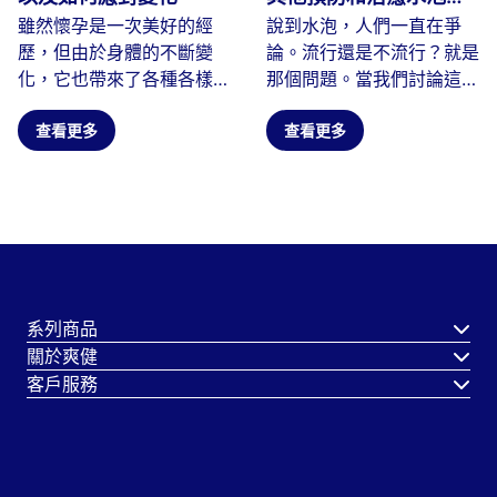
雖然懷孕是一次美好的經
說到水泡，人們一直在爭
技巧
歷，但由於身體的不斷變
論。流行還是不流行？就是
化，它也帶來了各種各樣的
那個問題。當我們討論這個
挑戰。在所有受到懷孕影響
問題時，到底是什麼原因導
的身體...
查看更多
致了水泡呢？
查看更多
系列商品
關於爽健
客戶服務