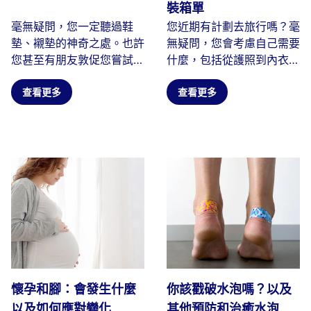
裝箱單
毫無疑問，您一定聽過鞋
您近期有計劃去旅行嗎？毫
墊、襯墊的神奇之處。也許
無疑問，您會考慮自己需要
您甚至有朋友敦促您嘗試一
什麼，包括從護照到內衣的
下。我們中的許多人發現...
所有物品。當您列出必備旅
查看更多
行...
查看更多
懷孕和腳：會發生什麼
你該戳破水泡嗎？以及
以及如何應對變化
其他預防和治癒水泡的