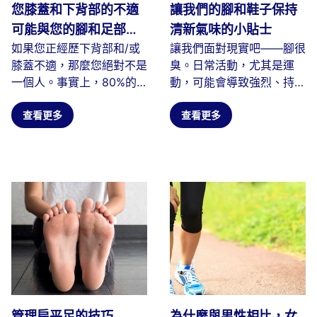
您膝蓋和下背部的不適
讓我們的腳和鞋子保持
可能與您的腳和足部支
清新氣味的小貼士
如果您正經歷下背部和/或
讓我們面對現實吧——腳很
撐不良有關！
膝蓋不適，那麼您絕對不是
臭。日常活動，尤其是運
一個人。事實上，80%的
動，可能會導致強烈、持久
人在人生的某個階段都會經
的氣味。當細菌以我們腳部
歷過背痛...
查看更多
產生的皮膚...
查看更多
管理扁平足的技巧
為什麼與男性相比，女