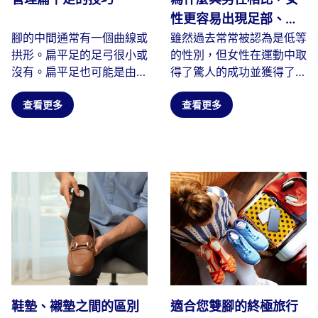
性更容易出現足部、腳
腳的中間通常有一個曲線或
雖然過去常常被認為是低等
踝、膝蓋、背部問題和
拱形。扁平足的足弓很小或
的性別，但女性在運動中取
受傷
沒有。扁平足也可能是由於
得了驚人的成功並獲得了更
足弓塌陷、扁平或塌陷造成
多的認可。壞消息是，女性
的...
查看更多
比...
查看更多
鞋墊、襯墊之間的區別
適合您雙腳的終極旅行