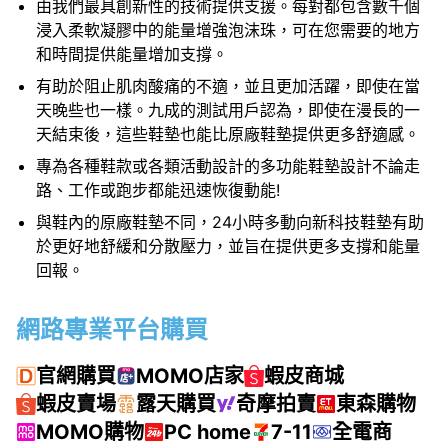
由我們最具創新性的技術提供支援。每對都包含數千個
浸入柔軟凝膠中的能量增強泡沫珠，可在您需要的地方
和時間提供能量增加支撐。
有助於阻止肌肉酸痛的不適，並且更加活躍，即使在當
天晚些也一樣。九成的測試用戶認為，即使在漫長的一
天結束後，這些鞋墊也能比原廠鞋墊提供更多舒適感。
專為各種鞋款或各類活動設計的多功能鞋墊設計不論走
路、工作或跑步都能迅速恢復動能!
與鞋內的原廠鞋墊不同，24小時多動向新科技鞋墊有助
於更好地舒緩和分散壓力，並旨在提供更多支撐和能量
回報。
網路專業平台購買
官網購買
MOMO店家
蝦皮商城
蝦皮賣場
露天購買
奇摩拍賣
東森購物
MOMO購物
PC home
7-11
全電商