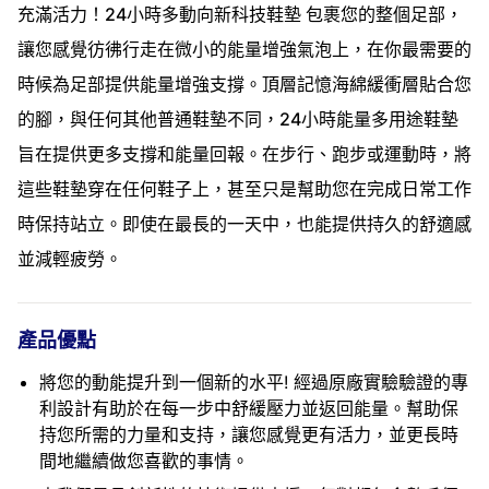
充滿活力！24小時多動向新科技鞋墊 包裹您的整個足部，
讓您感覺彷彿行走在微小的能量增強氣泡上，在你最需要的
時候為足部提供能量增強支撐。頂層記憶海綿緩衝層貼合您
的腳，與任何其他普通鞋墊不同，24小時能量多用途鞋墊
旨在提供更多支撐和能量回報。在步行、跑步或運動時，將
這些鞋墊穿在任何鞋子上，甚至只是幫助您在完成日常工作
時保持站立。即使在最長的一天中，也能提供持久的舒適感
並減輕疲勞。
產品優點
將您的動能提升到一個新的水平! 經過原廠實驗驗證的專
利設計有助於在每一步中舒緩壓力並返回能量。幫助保
持您所需的力量和支持，讓您感覺更有活力，並更長時
間地繼續做您喜歡的事情。