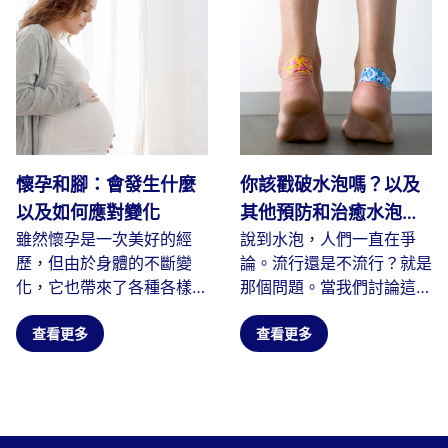
懷孕和腳：會發生什麼
你該戳破水泡嗎？以及
以及如何應對變化
其他預防和治癒水泡的
雖然懷孕是一次美好的經
說到水泡，人們一直在爭
技巧
歷，但由於身體的不斷變
論。流行還是不流行？就是
化，它也帶來了各種各樣的
那個問題。當我們討論這個
挑戰。在所有受到懷孕影響
問題時，到底是什麼原因導
的身體...
查看更多
致了水泡呢？
查看更多