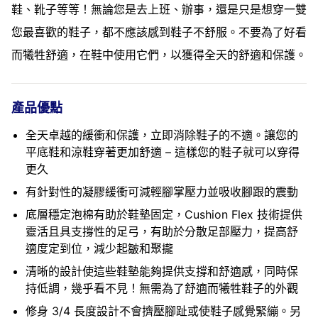
鞋、靴子等等！無論您是去上班、辦事，還是只是想穿一雙
您最喜歡的鞋子，都不應該感到鞋子不舒服。不要為了好看
而犧牲舒適，在鞋中使用它們，以獲得全天的舒適和保護。
產品優點
全天卓越的緩衝和保護，立即消除鞋子的不適。讓您的
平底鞋和涼鞋穿著更加舒適 – 這樣您的鞋子就可以穿得
更久
有針對性的凝膠緩衝可減輕腳掌壓力並吸收腳跟的震動
底層穩定泡棉有助於鞋墊固定，Cushion Flex 技術提供
靈活且具支撐性的足弓，有助於分散足部壓力，提高舒
適度定到位，減少起皺和聚攏
清晰的設計使這些鞋墊能夠提供支撐和舒適感，同時保
持低調，幾乎看不見！無需為了舒適而犧牲鞋子的外觀
修身 3/4 長度設計不會擠壓腳趾或使鞋子感覺緊繃。另