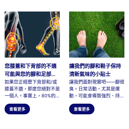
您膝蓋和下背部的不適
讓我們的腳和鞋子保持
可能與您的腳和足部支
清新氣味的小貼士
如果您正經歷下背部和/或
讓我們面對現實吧——腳很
撐不良有關！
膝蓋不適，那麼您絕對不是
臭。日常活動，尤其是運
一個人。事實上，80%的
動，可能會導致強烈、持久
人在人生的某個階段都會經
的氣味。當細菌以我們腳部
歷過背痛...
查看更多
產生的皮膚...
查看更多