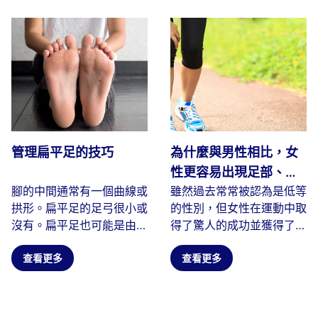
管理扁平足的技巧
為什麼與男性相比，女
性更容易出現足部、腳
腳的中間通常有一個曲線或
雖然過去常常被認為是低等
踝、膝蓋、背部問題和
拱形。扁平足的足弓很小或
的性別，但女性在運動中取
受傷
沒有。扁平足也可能是由於
得了驚人的成功並獲得了更
足弓塌陷、扁平或塌陷造成
多的認可。壞消息是，女性
的...
查看更多
比...
查看更多