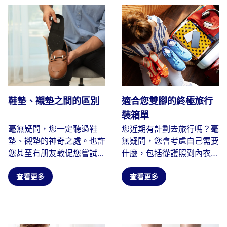
鞋墊、襯墊之間的區別
適合您雙腳的終極旅行
裝箱單
毫無疑問，您一定聽過鞋
您近期有計劃去旅行嗎？毫
墊、襯墊的神奇之處。也許
無疑問，您會考慮自己需要
您甚至有朋友敦促您嘗試一
什麼，包括從護照到內衣的
下。我們中的許多人發現...
所有物品。當您列出必備旅
查看更多
行...
查看更多